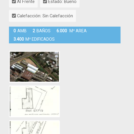
Al Frente
Estado: Bueno
Calefacción: Sin Calefacción
0
AMB
2
BAÑOS
6.000
M² AREA
3.400
M² EDIFICADOS