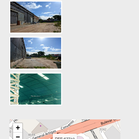
+
−
REF:57719