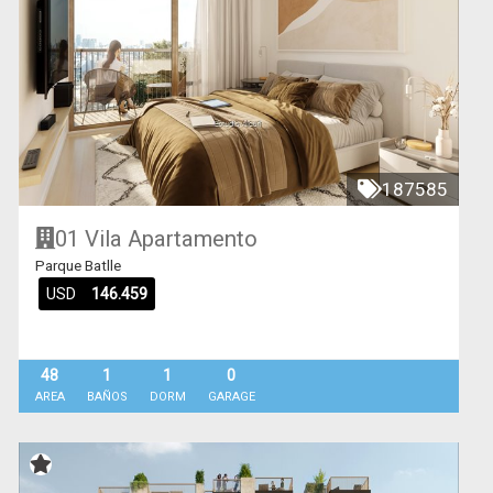
187585
01 Vila
Apartamento
Parque Batlle
USD
146.459
48
1
1
0
AREA
BAÑOS
DORM
GARAGE