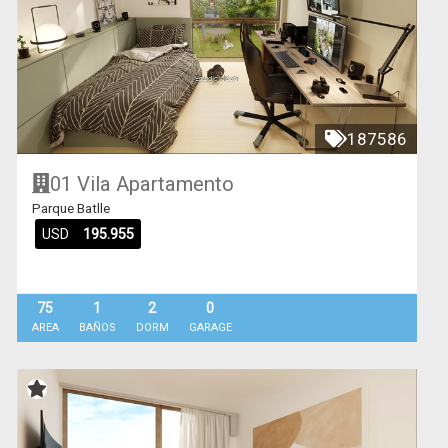
187586
01 Vila
Apartamento
Parque Batlle
USD
195.955
75
1
2
0
AREA
BAÑOS
DORM
GARAGE