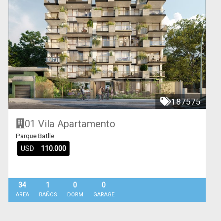
187575
01 Vila
Apartamento
Parque Batlle
USD
110.000
34
1
0
0
AREA
BAÑOS
DORM
GARAGE